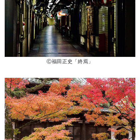
Ⓒ福田正史「終焉」