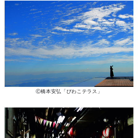
Ⓒ橋本安弘「びわこテラス」