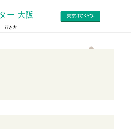
ター 大阪
東京-TOKYO-
ス
行き方