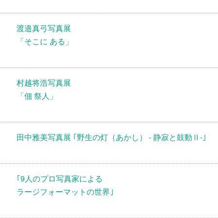
渡邉真弓写真展
「そこに ある」
村越将浩写真展
「佃 祭人」
田中雅美写真展 ｢野生の灯（あかし） - 静寂と鼓動Ⅱ-｣
｢9人のプロ写真家による
ラージフォーマットの世界｣