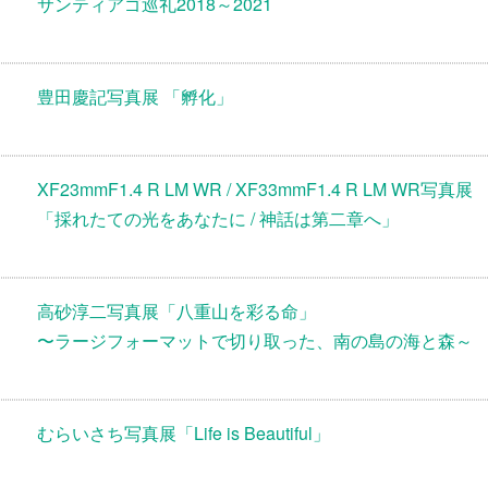
サンティアゴ巡礼2018～2021
豊田慶記写真展 「孵化」
XF23mmF1.4 R LM WR / XF33mmF1.4 R LM WR写真展
「採れたての光をあなたに / 神話は第二章へ」
高砂淳二写真展「八重山を彩る命」
〜ラージフォーマットで切り取った、南の島の海と森～
むらいさち写真展「Life is Beautiful」