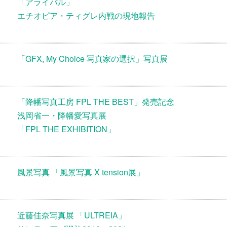
「アライバル」
エチオピア・ティグレ内戦の現地報告
「GFX, My Choice 写真家の選択」写真展
「降幡写真工房 FPL THE BEST」発売記念
浅岡省一・降幡愛写真展
「FPL THE EXHIBITION」
風景写真 「風景写真 X tension展」
近藤佳奈写真展 「ULTREIA」