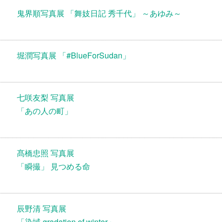
鬼界順写真展 「舞妓日記 秀千代」 ～あゆみ～
堀潤写真展 「#BlueForSudan」
七咲友梨 写真展
「あの人の町」
髙橋忠照 写真展
「瞬撮」 見つめる命
辰野清 写真展
「染域 gradation of winter」