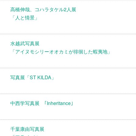
高橋伸哉、コハラタケル2人展
「人と情景」
水越武写真展
「アイヌモシリーオオカミが徘徊した蝦夷地」
写真展「ST KILDA」
中西学写真展 ｢Inheritance｣
千葉康由写真展