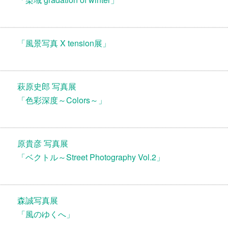
「風景写真 X tension展」
萩原史郎 写真展
「色彩深度～Colors～」
原貴彦 写真展
「ベクトル～Street Photography Vol.2」
森誠写真展
「風のゆくへ」