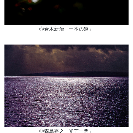
Ⓒ倉木新治「一本の道」
Ⓒ森島嘉之「光芒一閃」