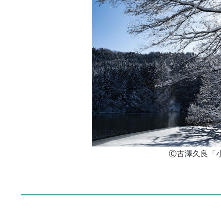
Ⓒ古澤久良「