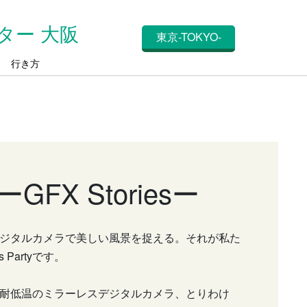
ター 大阪
東京-TOKYO-
ス
行き方
FX Storiesー
ジタルカメラで美しい風景を捉える。それが私た
rs Partyです。
耐低温のミラーレスデジタルカメラ、とりわけ