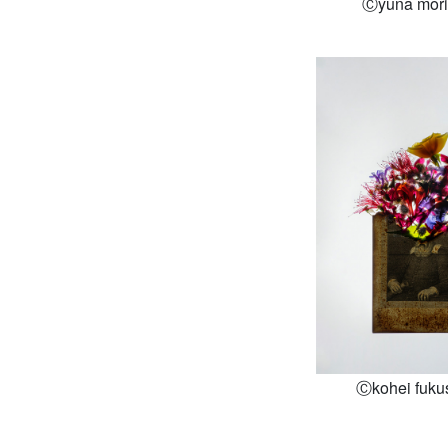
Ⓒyuna mori
Ⓒkohei fuku