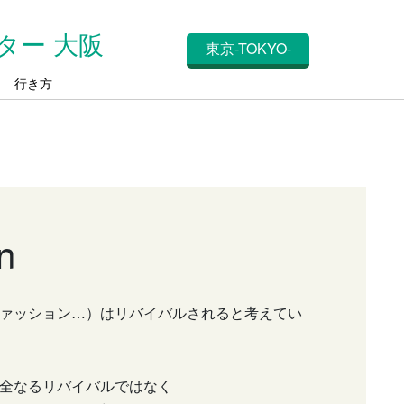
ター 大阪
東京-TOKYO-
ス
行き方
n
ァッション…）はリバイバルされると考えてい
全なるリバイバルではなく