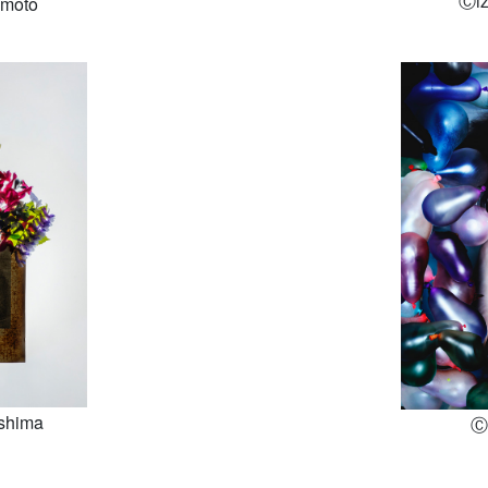
Ⓒiz
moto
shima
Ⓒ