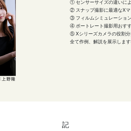
① センサーサイズの違いに
② スナップ撮影に最適なX
③ フィルムシミュレーショ
④ ポートレート撮影用おす
⑤ Xシリーズカメラの役割分
全て作例、解説を展示します
記