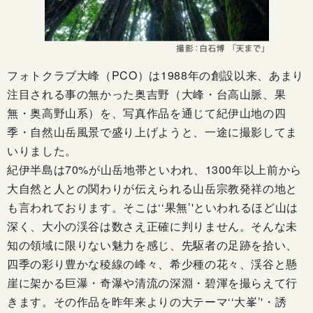
フォトクラブ大峰（PCO）は1988年の創設以来、あまり
注目される事の無かった奥吉野（大峰・台高山脈、果
無・奥高野山系）を、写真作品を通じて紀伊山地の四
季・自然山岳風景で盛り上げようと、一途に撮影してま
いりました。
紀伊半島は70%が山岳地帯といわれ、1300年以上前から
大自然と人との関わりが伝えられる山岳宗教発祥の地と
も言われております。そこは‘‘果無’'といわれるほど山は
深く、大小の渓谷は数さえ正確に判りません。そんな未
知の領域に限りない魅力を感じ、先駆者の足跡を拾い、
四季の彩り豊かな稜線の峰々、希少種の花々、渓谷と懸
崖に架かる巨瀑・奇瀑や清流の深淵・碧渾を撮らえて行
きます。その作品を昨年来よりの大テーマ‘‘大峯’'・誘