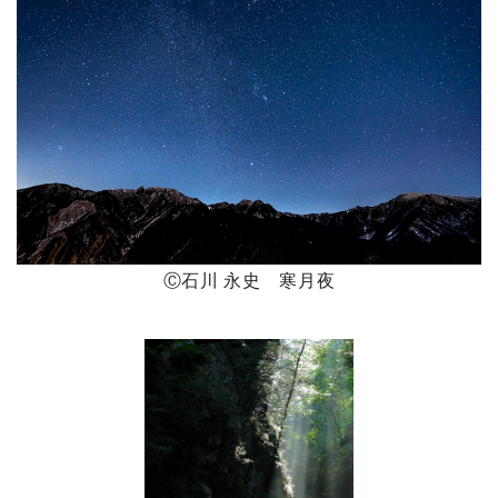
Ⓒ石川 永史 寒月夜