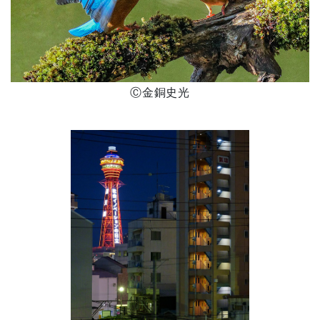
Ⓒ金銅史光