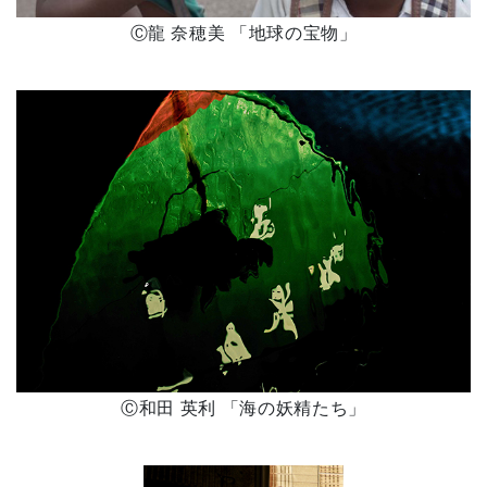
Ⓒ龍 奈穂美 「地球の宝物」
Ⓒ和田 英利 「海の妖精たち」