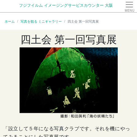
フジフイルム イメージングサービスカウンター 大阪
MENU
ホーム
写真を観る ミニギャラリー
四土会 第一回写真展
四土会 第一回写真展
「設立して５年になる写真クラブです。それを機にやっ
てみる
ことにした写真展です。