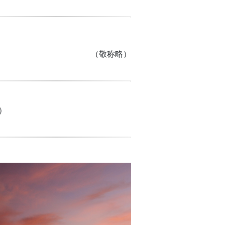
（敬称略）
で）