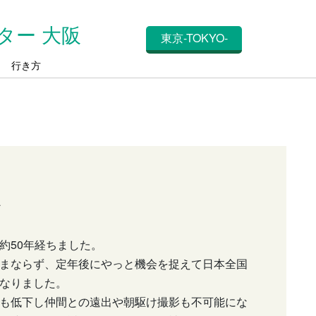
ター 大阪
東京-TOKYO-
ス
行き方
彩
約50年経ちました。
まならず、定年後にやっと機会を捉えて日本全国
なりました。
も低下し仲間との遠出や朝駆け撮影も不可能にな