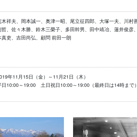
荒木祥夫、岡本誠一、奥津一昭、尾立征四郎、大塚一夫、川村
利哲、佐々木勝、鈴木三榮子、多田幹男、田中靖冶、蓮井俊彦
本真吏、吉田尚弘、顧問 前田一朗
2019年11月15日（金）～11月21日（木）
平日10:00～19:00 土日祝日10:00～19:00（最終日は14時まで