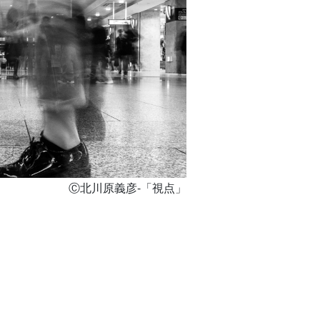
Ⓒ北川原義彦-「視点」